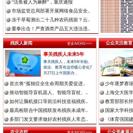
“活鱼被人为麻醉”，重庆通报
市场监管总局部署开展网络食品安全..
冻干草莓测出二十几种农药残留？云..
重拳出击！严查酒类产品五大违法违..
残疾人新闻
公众关注教育
更多/MORE>>>
事关残疾人未来5年
三年瞒报超千万 隐匿收入偷税被查处..
事关残疾人，未来5年补贴、
就业、教育有这些暖心变化7
月27日上午国新办..
首次将“孤独症全生命周期关爱促进..
少年逐梦赛场
推动智能导盲机器人、智能导盲杖、..
上海交大医
如何让脑机接口等前沿科技造福残疾..
教育部部长怀
最高检联合中国残联发布残疾未成年..
国家大学科技
多部门发文要求做好农村残疾人常态..
《体育强国建
农业农村
公众形象展
更多/MORE>>>