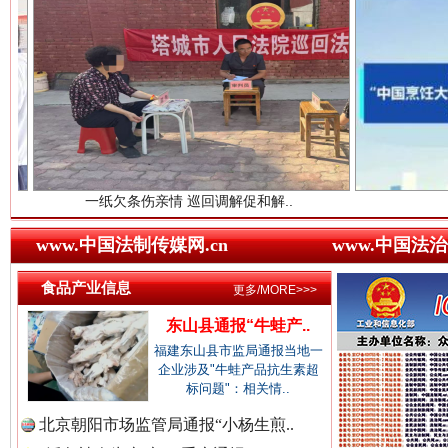
中国农业新闻网.
中国视频新闻网.
世界屋脊 天路回响
永
中国廉政法纪网.
一纸欠条伤亲情 巡回调解促和解..
行业协会接连
www.中国法制传媒网.cn
www.中国法治
食品产业信息
中国律师在线.中
更多/MORE>>>
东山县通报“牛蛙产..
福建东山县市监局通报当地一
企业涉及"牛蛙产品抗生素超
中国参政网.中
标问题"：相关情..
红船起航处 潮起向未来
广州首
北京朝阳市场监管局通报“小杨生煎..