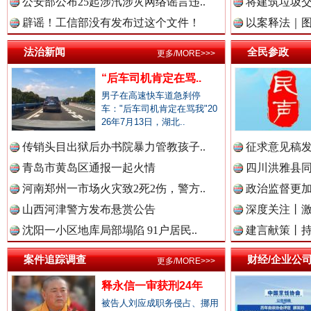
公安部公布25起涉汛涉灾网络谣言违..
将建筑垃圾
中国视频新闻网.
辟谣！工信部没有发布过这个文件！
以案释法｜图“
法治新闻
全民参政
更多/MORE>>>
“后车司机肯定在骂..
中国廉政法纪网.
男子在高速快车道急刹停
雄关漫道展新颜
“
车："后车司机肯定在骂我"20
26年7月13日，湖北..
中国律师在线.中
传销头目出狱后办书院暴力管教孩子..
征求意见稿发
青岛市黄岛区通报一起火情
四川洪雅县同
河南郑州一市场火灾致2死2伤，警方..
政治监督更
山西河津警方发布悬赏公告
深度关注丨
中国参政网.中
沈阳一小区地库局部塌陷 91户居民..
建言献策丨持
案件追踪调查
财经/企业公
更多/MORE>>>
中国全民新闻网.
衣柜里的秘密
高速路上
释永信一审获刑24年
被告人刘应成职务侵占、挪用