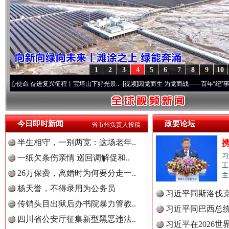
1
2
3
4
5
6
7
8
9
10
奋进复兴征程丨宝塔山下好光景..
·[视频]
因党而生 为党而战——百年“纪”事⑧加强纪律..
今日即时新闻
政要论坛
省市州负责人投稿
半生相守，一别两宽：这场老年..
习
一纸欠条伤亲情 巡回调解促和..
工
26万保费，离婚时为何要分走一..
主
“后车司机肯定在骂我”
全民健身
杨天誉，不得录用为公务员
习近平同斯洛伐
传销头目出狱后办书院暴力管教..
习近平同巴西总
四川省公安厅征集新型黑恶违法..
习近平在2026