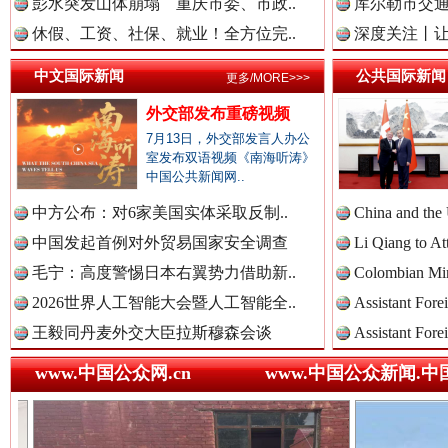
彭水突发山体崩塌 重庆市委、市政..
库尔勒市交通
休假、工资、社保、就业！全方位完..
深度关注丨让
巳巳如意，开工大吉！
三轮上
中国法院新闻网.
中文国际新闻
公共国际新闻
更多/MORE>>>
外交部发布重磅视频
7月13日，外交部发言人办公
室发布双语视频《南海听涛》
中国检察新闻网.
中国公共新闻网..
中方公布：对6家美国实体采取反制..
China and the
中国发起首例对外贸易国家安全调查
Li Qiang to At
中国医药新闻网.
毛宁：高度警惕日本右翼势力借助新..
Colombian Mini
2026世界人工智能大会暨人工智能全..
Assistant Fore
“后车司机肯定在骂我”
全民健身
王毅同丹麦外交大臣拉斯穆森会谈
Assistant Fore
中国企业新闻网.
www.中国公众网.cn
www.中国公众新闻.中