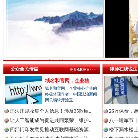
中国法院新闻网.
祁连巍巍树丰碑
高回报
中国检察新闻网.
中国医药新闻网.
公众全民传媒
律师在线说法
更多/MORE>>>
域名和官网，企业核..
中国企业新闻网.
域名和官网，企业核心价值的
终极体现作者：中国法治新闻
网总编辑亓淦玉..
一枚“钉子”竟然扎入要害部门
违法违规收集个人信息！涉及35款应..
26万保费，
中国农业新闻网.
让人工智能成为促进共同繁荣、维护..
八一建军节｜
四部门印发意见推动互联网基础资源..
楼下漏水楼上