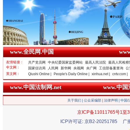
雄关漫道展新颜
“
www.全民网.中国
ww
友情链接：
共产党员网
中央纪委国家监委网站
最高人民法院
最高人民检察
中文网：
国家信访局
人民网
新华网
央视网
央广网
工信部备案查询
公
英文网：
Qiushi Online |
People's Daily Online |
xinhua.net |
cntv.com |
www.中国法制网.net
www.中
关于我们
|
公众采编部
|
法律声明
| 中国
衣柜里的秘密
高速路上
京ICP备11011765号1至3
ICP许可证: 京B2-20251785
广