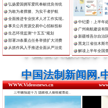
弘扬爱国拥军爱民奉献优良传统
"
反
为敢为者撑腰、为实干者护航
败
中国公民新闻网.
全面推进专业技术人才工作实现..
中纪委：上半年处
事关公共资源交易中心招标投标
广州南航建设有
生态环境监测“十五五”规划
新疆维吾尔自治
中国公共新闻网.
部署28条重点任务举措扩大消费
黑龙江省佳木斯
从抓作风入手推进全面从严治党
解读上半年全国
数据
三年瞒报超千万 隐匿收入偷税被查处..
中国法制新闻网.
中国法治新闻网.
WWW.Videosnews.cn
ww