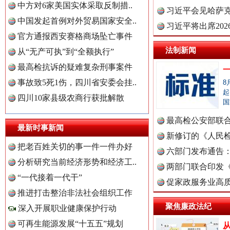
中方对6家美国实体采取反制措..
理高级..
习近平会见哈萨
中国发起首例对外贸易国家安全..
习近平将出席20
官方通报西安赛格商场坠亡事件
球治理..
法制新闻
从“无产可执”到“全额执行”
最高检抗诉的疑难复杂刑事案件
事故致5死1伤，四川省安委会挂..
8
世界屋脊 天路回响
永
起
四川10家县级农商行获批解散
国
最高检公安部联
最新时事新闻
周岁未..
新修订的《人民
把老百姓关切的事一件一件办好
布
六部门发布通告
分析研究当前经济形势和经济工..
中国全民新闻网.
两部门联合印发
“一代接着一代干”
定》
促家政服务业高质
推进打击整治非法社会组织工作
聚焦廉政法纪
深入开展职业健康保护行动
中国公众新闻网.
红船起航处 潮起向未来
广州首
可再生能源发展“十五五”规划