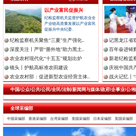
祁连巍巍树丰碑
高回报
以产业富民促振兴
纪检监察机关监督护航农业全
产业链高质量发展以产业富民
促振兴中央纪委..
纪检监察机关聚焦“三夏”生产强化..
记黑龙江省双
深度关注丨严管“册外地”助力黑土..
百年奋进铸辉
农业农村现代化“十五五”规划出炉
新老纪检监察
镜头丨护航高标准农田建设
庆祝中国共产
农业农村部：促进新型农业经营主体..
战火记忆丨“
一枚“钉子”竟然扎入要害部门
中国/公众/公共/公民/全民/法制/新闻网与媒体/政府/企事业/
全球采编部
中国采编部
香港采编部
台湾采编部
美国采编部
日本采编部
英国采编部