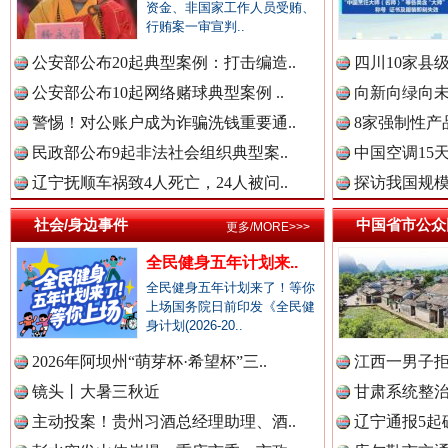
资金、非国家工作人员受贿、
行贿案一审宣判..
中国公众新闻网.
公安部公布20起典型案例：打击编造..
四川10家县
公安部公布10起网络赌球典型案例 ..
向新向绿向未
警惕！对公账户成为诈骗洗钱重要通..
8家强制性产
中国公民新闻网.
民政部公布9起非法社会组织典型案..
中国空调15
辽宁抚顺车祸致4人死亡，24人被问..
探访我国规模
社会/身边事件
中国省市公众
春天里的科技盛宴
更多/MORE>>>
中国公共新闻网.
全民健身五年计划来..
全民健身五年计划来了！等你
上场国务院日前印发《全民健
身计划(2026-20..
中国法制新闻网.
2026年阿坝州“萌芽杯·希望杯”三..
江西一男子拒
镜头丨大暑三秋近
甘肃系统整治
主动投案！贵州习酒总经理助理、酒..
辽宁通报5起
中国法治新闻网.