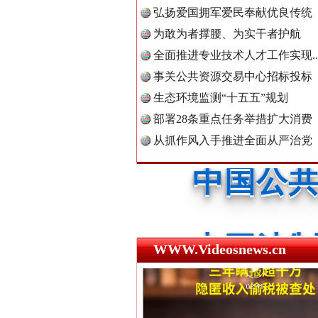
弘扬爱国拥军爱民奉献优良传统
为敢为者撑腰、为实干者护航
红船起航处 潮起向未来
全面推进专业技术人才工作实现..
中国公民
事关公共资源交易中心招标投标
生态环境监测“十五五”规划
部署28条重点任务举措扩大消费
中国公共
从抓作风入手推进全面从严治党
中国法制
三年瞒报超千万 隐匿收入偷税被查
WWW.Videosnews.cn
中国法治