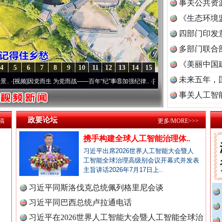
事关公共资
《生态环境
读
四部门印发
多部门联合
《美丽中国
4
5
6
7
8
9
10
11
12
13
14
15
未来五年，
 为党而战——百年“纪”事⑧加强纪律..
·[视频]
牢记初心使命 奋进复兴征程丨“转折之城”
事关人工智
政要论坛
稿
更多/MORE>>>
携手构建全球人工智能治理体..
习近平出席2026世界人工智能大会暨人
工智能全球治理高级别会议开幕式并发表
主旨讲话2026年7月17日上..
习近平同斯洛伐克总统佩列格里尼会谈
习近平同巴西总统卢拉通电话
全民健身五年计划来了！等你上场
习近平在2026世界人工智能大会暨人工智能全球治