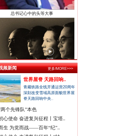
居民在农业农村局上厕所遭辱骂
公立医院医生未完成创收被待岗..
郏县通报"15岁女孩被当街暴打"..
宁波通报患儿术后离世医疗事件
东部战区发布MV《若一去不回》
襄阳多家精神病医院被曝骗医保
成都成华区深夜通报"非遗"乱象..
官方通报国企董事长打人被拘
视频新闻
更多/MORE>>>
找国土所所长办事被借68万元？
世界屋脊 天路回响..
公务员考生笔试面试第一落选？
青藏铁路全线开通运营20周年
中标公告套网络人名，湖北通报
深刻改变雪域高原面貌世界屋
南宁通报“一教师脚踢小学生”
脊天路回响中央..
周知！公安部这个举报平台上线..
“两个先锋队”本色
村民“从小被父母砍手割耳”？
初心使命 奋进复兴征程丨宝塔..
总书记与全民健身的故事
民警走访吓得家里老人欲轻生？
而生 为党而战——百年“纪”..
安徽颍上县红星镇发布道歉声明