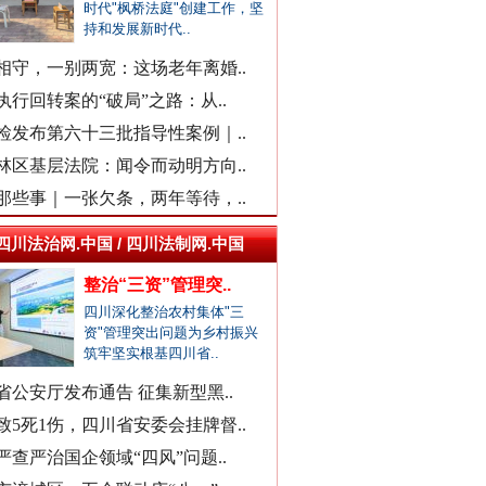
时代"枫桥法庭"创建工作，坚
持和发展新时代..
福建中医药大学附属人民医院：..
现场视频！山东舰出扼台东
“市长信箱”出现答复错误问题
相守，一别两宽：这场老年离婚..
中日友好医院通报肖某相关问题
执行回转案的“破局”之路：从..
官方通报“三河广告牌匾改色”
检发布第六十三批指导性案例｜..
教师被举报用假身份与女生恋爱
林区基层法院：闻令而动明方向..
网民反映新能源充电电价差异大
那些事｜一张欠条，两年等待，..
广西一栋5层楼墙体和地基开裂
四川法治网.中国 / 四川法制网.中国
天津市委常委、组织部部长周德..
整治“三资”管理突..
官方通报西安赛格商场坠亡事件
四川深化整治农村集体"三
执行局长被指低俗骚扰女当事人
同心逐梦
资"管理突出问题为乡村振兴
筑牢坚实根基四川省..
当地通报"白某某涉嫌婚内出轨"..
查实作弊！河南通报"三支一扶"..
省公安厅发布通告 征集新型黑..
贵州贵定通报"洛北河伴漂服务"..
致5死1伤，四川省安委会挂牌督..
衡水通报安平志臻中学相关情况
严查严治国企领域“四风”问题..