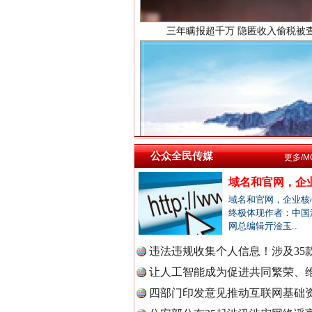
中国法院
中国检察
祁连巍巍树丰碑
中国医药
公众全民传媒
更多/M
域名和官网，企业
域名和官网，企业核
中国企业
终极体现作者：中国
网总编辑亓淦玉..
违法违规收集个人信息！涉及35款
让人工智能成为促进共同繁荣、维
中国农业
一枚“钉子”竟然扎入要害部门
四部门印发意见推动互联网基础资