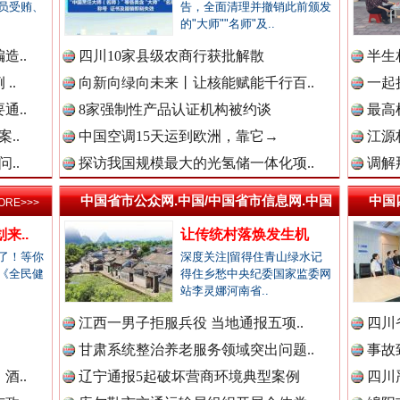
员受贿、
告，全面清理并撤销此前颁发
的"大师""名师"及..
高速路上逆行称"我一路开着双闪"..
造..
四川10家县级农商行获批解散
半生
新闻网.中国
..
向新向绿向未来丨让核能赋能千行百..
一起
通..
8家强制性产品认证机构被约谈
最高
..
中国空调15天运到欧洲，靠它→
江源
新闻网.中国
..
探访我国规模最大的光氢储一体化项..
调解
中国省市公众网.中国/中国省市信息网.中国
中国
ORE>>>
新闻网.中国
来..
让传统村落焕发生机
了！等你
深度关注|留得住青山绿水记
烦心事变舒心事
《全民健
得住乡愁中央纪委国家监委网
站李灵娜河南省..
新闻网.中国
.
江西一男子拒服兵役 当地通报五项..
四川
甘肃系统整治养老服务领域突出问题..
事故
酒..
辽宁通报5起破坏营商环境典型案例
四川