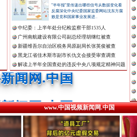
"半年报"里传递出哪些信号从数据变化看
反腐深化中央纪委国家监委网站沈东方腐
败是党和国家事业发展进..
广州首例，负责人莫某某被刑拘
新闻网.中国
中纪委：上半年处分纪检监察干部1535人
广州南航建设有限公司副总经理胡继红被查
新疆维吾尔自治区税务局原副局长张英俊被查
新闻网.中国
黑龙江省佳木斯市副市长仇文会接受审查调查
解读上半年全国查处的违反中央八项规定精神问题
数据
新闻网.中国
处..
“道具工厂”背后
www.中国视频新闻网.中国
新闻网.中国