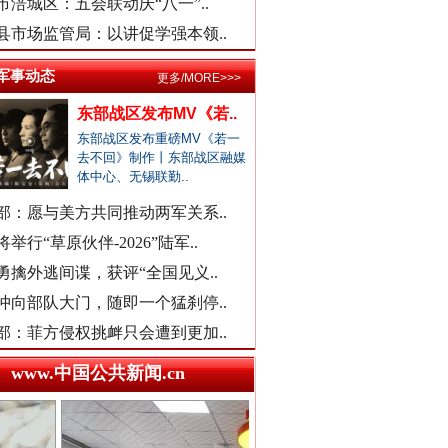
河南通报“三支一扶”高分争议
市涪城区：五会联动庆“八一”..
武汉大学口腔医院通报女子正颌..
县市场监管局：以讲促学强本领..
销售毒性中药材，亳州连夜通报
军事动态
更多/MORE>>>
官方通报“楼盘雕花侵权LV被起..
东部战区发布MV《若..
医院对未成年实施终止妊娠手术..
余华英二审被判死刑
东部战区发布重磅MV《若一
广西一女流浪汉怀孕？当地辟谣
去不回》制作丨东部战区融媒
体中心、无锡联勤..
一救护车在批发市场卸载水果？
贾平凹之女贾浅浅硕士学位被撤..
部：愿与美方共同推动两军关系..
一国企董事长被曝办公室收礼金
举行“草原伙伴-2026”陆军..
被曝非法地磅后，章贡连夜调查
勇擒外逃间谍，获评“全国见义..
女职工生育津贴申领一年未发放
冲向部队大门，随即一个猛刹停..
接群众反映后，运城市连夜排查
部：菲方侵权挑衅只会遭到更加..
洪雅县同一楼盘测绘数据疑造假
www.中国公共新闻.cn
外交部发布重磅视频
“民办学校竹子学校举办方代表..
官方通报中学教师坠楼事件：当..