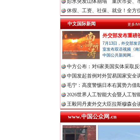
中国法治
彭水突发山体崩塌 重庆市委、市
休假、工资、社保、就业！全方位
中文国际新闻
更多/M
中国法院
外交部发布重磅
巳巳如意，开工大吉！
7月13日，外交部发
室发布双语视频《南
中国公共新闻网..
中国检察
中方公布：对6家美国实体采取反制
中国发起首例对外贸易国家安全
毛宁：高度警惕日本右翼势力借助
中国医药
2026世界人工智能大会暨人工智能
王毅同丹麦外交大臣拉斯穆森会
www.中国公众网.cn
中国企业
“后车司机肯定在骂我”