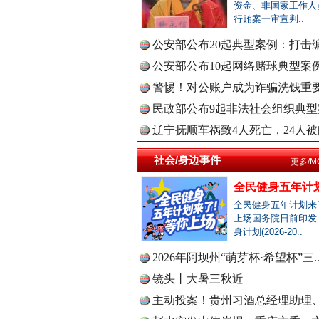
资金、非国家工作人
行贿案一审宣判..
衣柜里的秘密
公安部公布20起典型案例：打击编
中国公众
公安部公布10起网络赌球典型案例 
警惕！对公账户成为诈骗洗钱重要
民政部公布9起非法社会组织典型案
中国公民
辽宁抚顺车祸致4人死亡，24人被问
社会/身边事件
更多/M
中国公共
全民健身五年计划
全民健身五年计划来
春天里的科技盛宴
上场国务院日前印发
身计划(2026-20..
中国法制
2026年阿坝州“萌芽杯·希望杯”三.
镜头丨大暑三秋近
主动投案！贵州习酒总经理助理、