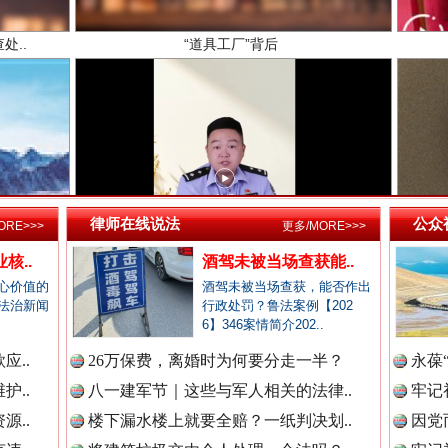
新闻网.中国
新闻网.中国
高回报！网警详解投资理财陷阱
新闻网.中国
律师在线说法
公众
ORE>>>
更多/MORE>>>
核..
酒驾未被当场查获能..
心价值的
酒驾未被当场查获，能否作出
新闻网.中国
法治新闻
行政处罚？鲁法案例【202
6】346案情简介202..
应..
26万保费，离婚时为何要分走一半？
永葆
护..
新闻网.中国
八一建军节｜这些与军人相关的法律..
牢记
生态调度“流量密码”
源..
楼下漏水楼上就要全赔？一纸判决划..
因党