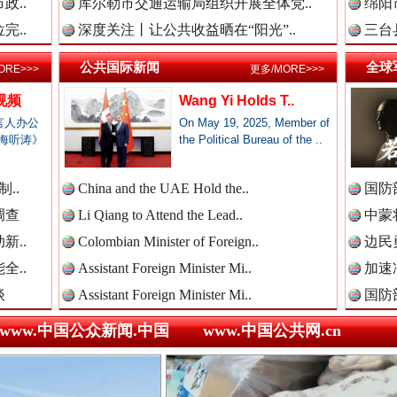
新闻网.中国
政..
库尔勒市交通运输局组织开展全体党..
绵阳
完..
深度关注丨让公共收益晒在“阳光”..
三台
公共国际新闻
全球
ORE>>>
更多/MORE>>>
新闻网.中国
视频
Wang Yi Holds T..
三轮上挤9个人,司机：有保险！
言人办公
On May 19, 2025, Member of
海听涛》
the Political Bureau of the ..
新闻网.中国
..
China and the UAE Hold the..
国防
调查
Li Qiang to Attend the Lead..
中蒙将
新..
Colombian Minister of Foreign..
边民
新闻网.中国
全..
Assistant Foreign Minister Mi..
加速
谈
Assistant Foreign Minister Mi..
国防
www.中国公众新闻.中国
www.中国公共网.cn
新闻网.中国
全民健身五年计划来了！等你上场