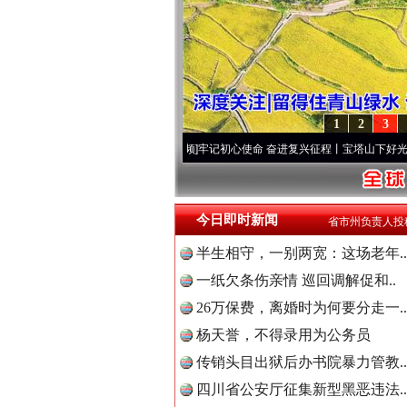
1
2
3
两个先锋队”本色
·[视频]
牢记初心使命 奋进复兴征程丨宝塔山下好光景..
·[视频]
因党而生
今日即时新闻
省市州负责人投
半生相守，一别两宽：这场老年..
一纸欠条伤亲情 巡回调解促和..
26万保费，离婚时为何要分走一..
杨天誉，不得录用为公务员
传销头目出狱后办书院暴力管教..
“后车司机肯定在骂我”
四川省公安厅征集新型黑恶违法..