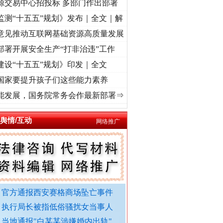
源交易中心招投标 多部门作出部署
监测“十五五”规划》发布｜全文｜解
意见推动互联网基础资源高质量发展
部署开展安全生产“打非治违”工作
建设“十五五”规划》印发｜全文
国家要提升孩子们这些能力素养
激荡..
·[视频]
牢记初心使命 奋进复兴征程丨红船起航处 潮起..
·[视频]
一首歌的时间，
能发展，国务院常务会作最新部署⇒
舆情/互动
网络推广
官方通报西安赛格商场坠亡事件
执行局长被指低俗骚扰女当事人
外交部发布重磅视频
当地通报"白某某涉嫌婚内出轨"..