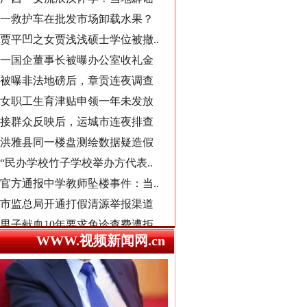
一国企董事长被曝办公室收礼金
被曝非法地磅后，章贡连夜调查
导游发烟没安好心
女职工生育津贴申领一年未发放
接群众反映后，运城市连夜排查
洪雅县同一楼盘测绘数据疑造假
“民办学校竹子学校举办方代表..
官方通报中学教师坠楼事件：当..
市监总局开通打假清源举报渠道
男子献血10年要求免诊查费遭拒
襄阳一村干部超占地建五层楼房
西北大学通报“教师贾某某涉嫌..
总书记心中的头等大事
WWW.视频新闻网.cn
郴州市通报烟花零售店燃爆事件
不准学生带手纸入厕？教委回应
湖南卫健委通报“研究生失联”
县委书记在评论区回复网友诉求