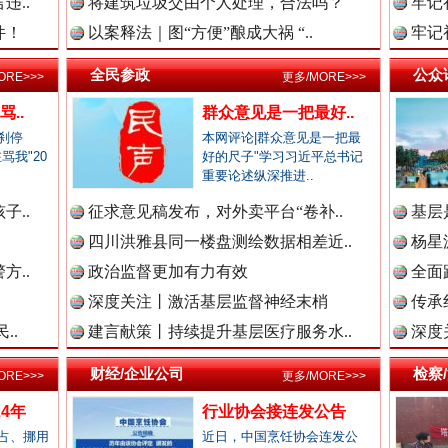
违..
将建筑垃圾交由个人处理，合法吗？
牢记
件！
以案释法｜图“方便”酿成大祸 “..
牢记
新闻网.中国
全民参政
公众
ORE>>>
更多/MORE>>>
..
群众意见是一把最好..
法纪网.中国
刹停
本网评论|群众意见是一把最
骂我"20
好的尺子"学习习近平总书记
.
重要论述纵深推进..
子..
征求意见稿发布，对外卖平台“卷补..
基层
“文明之鹰-2025”联训
师在线.中国
四川洪雅县同一楼盘测绘数据相差近..
杨星
方..
政治监督更加有力有效
全面
深度关注丨激活基层监督神经末梢
传承
政网.中国
..
建言献策丨持续提升基层医疗服务水..
深度
财经/企业公司
检察
ORE>>>
更多/MORE>>>
4年
行业协会接连发公告
新闻网.中国
占、挪用
近日，中国烹饪协会连发公