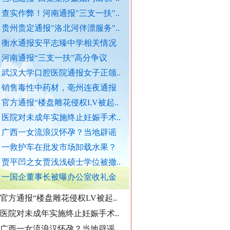
查实作弊！河南通报"三支一扶"..
官方通报西安赛格商场坠亡事件
贵州贵定通报"洛北河伴漂服务"..
执行局长被指低俗骚扰女当事人
衡水通报安平志臻中学相关情况
当地通报"白某某涉嫌婚内出轨"..
河南通报“三支一扶”高分争议
查实作弊！河南通报"三支一扶"..
武汉大学口腔医院通报女子正颌..
贵州贵定通报"洛北河伴漂服务"..
销售毒性中药材，亳州连夜通报
官方通报“楼盘雕花侵权LV被起..
衡水通报安平志臻中学相关情况
医院对未成年实施终止妊娠手术..
河南通报“三支一扶”高分争议
“转折之城”激荡奋进脉搏
广西一女流浪汉怀孕？当地辟谣
武汉大学口腔医院通报女子正颌..
一救护车在批发市场卸载水果？
销售毒性中药材，亳州连夜通报
贾平凹之女贾浅浅硕士学位被撤..
官方通报“楼盘雕花侵权LV被起..
一国企董事长被曝办公室收礼金
医院对未成年实施终止妊娠手术..
广西一女流浪汉怀孕？当地辟谣
一救护车在批发市场卸载水果？
贾平凹之女贾浅浅硕士学位被撤..