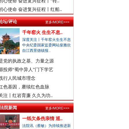
初心使命 奋进复兴征程丨“转..
医院弄错CT女子被误诊“绝症”
初心使命 奋进复兴征程丨红船..
驾车致4死,审理时开贫困证明？
论坛/评论
更多/MORE>>>
濉溪县通报黑臭水体流入农灌区
千年窑火 生生不息..
官方通报周口六院医生坠楼身亡
深度关注丨千年窑火生生不息
景区摩托车收费带路设置路障？
中央纪委国家监委网站柴雅欣
男子曝妻子和公职人员多次开房
自江西景德镇报..
女子自曝怀孕时摆烂丈夫是副处
是党的执政之基、力量之源
外交部发布重磅视频：《不跪！》
警察违停致摩托司机追尾死亡？
源投师“蜀中异人”门下学艺
三亚再通报游客被不明物咬伤离..
践行人民城市理念
社区书记开车追撵女子撞伤2人
红色基因，赓续红色血脉
医院回应要求先献血再输血致人..
关注丨红岩育廉 久久为功..
虎门通报“4车道变3车道车祸”
/法院新闻
更多/MORE>>>
爆破拆火车站致周边房屋裂缝？
一纸欠条伤亲情 巡..
一医院涉嫌在中药里添加安眠药
法院讯（蔡敏）为持续推进新
柳州鱼峰区教育局发布辟谣声明