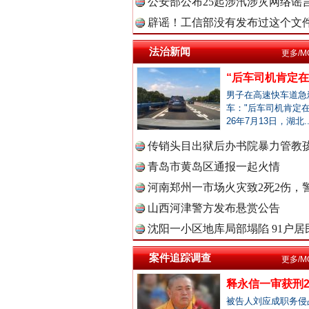
公安部公布25起涉汛涉灾网络谣言
辟谣！工信部没有发布过这个文
中国视频
法治新闻
更多/M
“后车司机肯定在骂
中国廉政
男子在高速快车道急
车："后车司机肯定在
26年7月13日，湖北.
传销头目出狱后办书院暴力管教孩
雄关漫道展新颜
中国律
青岛市黄岛区通报一起火情
河南郑州一市场火灾致2死2伤，警
山西河津警方发布悬赏公告
中国参
沈阳一小区地库局部塌陷 91户居民
案件追踪调查
更多/M
释永信一审获刑2
中国全民
被告人刘应成职务侵