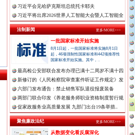
理高级..
习近平会见哈萨克斯坦总统托卡耶夫
习近平将出席2026世界人工智能大会暨人工智能全
球治理..
法制新闻
更多/MORE>>>
一批国家标准开始实施
8月1日起，一批国家标准将实施8月1日
起，46项强制性国家标准和442项推荐性
国家标准开始实施。其中，..
最高检公安部联合发布办理已满十二周岁不满十四
永葆“两个先锋队”本色
周岁未..
新修订的《人民检察院审查案件听证工作规定》发
布
六部门发布通告：禁止销售军队退役报废装备
两部门联合印发《养老服务师职业资格制度暂行规
新闻网.中国
定》
促家政服务业高质量发展 九部门出台19条举措..
聚焦廉政法纪
更多/MORE>>>
新闻网.中国
从数据变化看反腐深化