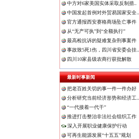
中方对6家美国实体采取反制措..
中国发起首例对外贸易国家安全..
官方通报西安赛格商场坠亡事件
从“无产可执”到“全额执行”
最高检抗诉的疑难复杂刑事案件
事故致5死1伤，四川省安委会挂..
四川10家县级农商行获批解散
世界屋脊 天路回响
最新时事新闻
把老百姓关切的事一件一件办好
分析研究当前经济形势和经济工..
中国全民
“一代接着一代干”
推进打击整治非法社会组织工作
深入开展职业健康保护行动
中国公众
可再生能源发展“十五五”规划