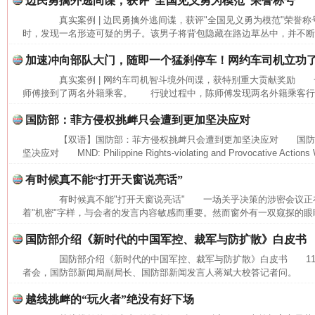
边民勇擒外逃间谍，获评“全国见义勇为模范”荣誉称号
真实案例 | 边民勇擒外逃间谍，获评"全国见义勇为模范"荣誉
时，发现一名形迹可疑的男子。该男子将背包隐藏在路边草丛中，并不断向
加速冲向部队大门，随即一个猛刹停车！网约车司机立功
真实案例 | 网约车司机智斗境外间谍，获特别重大贡献奖励 
师傅接到了两名外籍乘客。 行驶过程中，陈师傅发现两名外籍乘客行为
国防部：菲方侵权挑衅只会遭到更加坚决应对
【双语】国防部：菲方侵权挑衅只会遭到更加坚决应对 国防
坚决应对 MND: Philippine Rights-violating and Provocative Actions Wi
这是一记警钟！
谢
有时候真不能“打开天窗说亮话”
有时候真不能"打开天窗说亮话" 一场关乎决策的涉密会议正
着"机密"字样，与会者的发言内容敏感而重要。然而窗外有一双窥探的眼睛
国防部介绍《新时代的中国军控、裁军与防扩散》白皮书
国防部介绍《新时代的中国军控、裁军与防扩散》白皮书 11月
者会，国防部新闻局副局长、国防部新闻发言人蒋斌大校答记者问。 记
越线挑衅的“玩火者”绝没有好下场