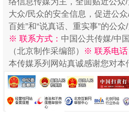
络信息传媒为主，全面贴近公众/
大众/民众的安全信息，促进公众
生
百姓”和“说真话、重实事”的公众
“刷贴”乱象丛生
※ 联系方式：
中国公共传媒/中
（北京制作采编部）
※ 联系电话
本传媒系列网站真诚感谢您对本
揭批美国五大"原罪"
"炒