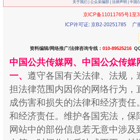
关于我们
|
公众采编部
|
法律声明
| 中国
京ICP备11011765号1至3
ICP许可证: 京B2-20251785
广
生
“刷贴”乱象丛生
资料编辑/网络推广/法律咨询专线：
010-89525216
QQ
中国公共传媒网、中国公众传媒
一、
遵守各国有关法律、法规，
担法律范围内因你的网络行为，
成伤害和损失的法律和经济责任
和经济责任。维护各国宪法，保
揭批美国五大"原罪"
"炒
网站中的部份信息若无意中涉及