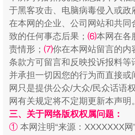
站台名比不上好声名
于黑客攻击、电脑病毒侵入或政
在本网的企业、公司网站和共同
致的任何事态后果；
⑹
本网在各
责情形；
⑺
你在本网站留言的内
条款方可留言和反映投诉报料等
并承担一切因您的行为而直接或
网只是提供公众/大众/民众话语
漫山遍野的桃花与雪山、麦地、白藏房
除了
网有关规定将不定期更新本声明
三、关于网络版权权属问题：
①
本网注明“来源：XXXXXXX网