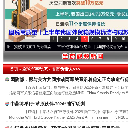
1
2
3
4
5
6
7
8
9
10
·[视频]
因党而生 为党而战——百年“纪”事⑧加强纪律..
·[视频]
牢记初心使命 奋进复兴征
首页
- 全球军事动态 -
省市负责人>>>
国防部：愿与美方共同推动两军关系沿着稳定正向轨道行
【双语】国防部：愿与美方共同推动两军关系沿着稳定正向轨道
推动两军关系沿着稳定正向轨道行稳致远MND: China Stands Ready to Work
中蒙将举行“草原伙伴-2026”陆军联训
【双语】中蒙将举行"草原伙伴-2026"陆军联训中蒙将举行"草原伙伴-20
网上购药对药下症？
Mongolia Will Hold Steppe Partner 2026 Joint Army Training 5月18