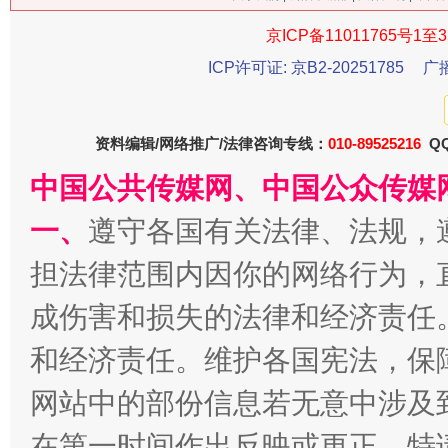
京ICP备11011765号1至3
ICP许可证: 京B2-20251785
广
习近平的博鳌关键词
资料编辑/网络推广/法律咨询专线：
010-89525216
QQ
魏明亮
中国公共传媒网、中国公众传媒
一、
遵守各国有关法律、法规，
担法律范围内因你的网络行为，
成伤害和损失的法律和经济责任
和经济责任。维护各国宪法，保
网站中的部份信息若无意中涉及
生
“刷贴”乱象丛生
在第一时间作出反映或更正。特