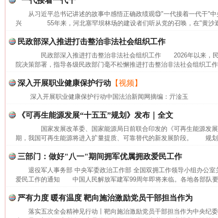
“一代接着一代干”
从习近平总书记讲述的故事中感悟正确政绩观⑬"一代接着一代干"中
兴 55年来，河北塞罕坝林场的建设者们听从党的召唤，在"黄沙遮天
民政部深入推进打击整治非法社会组织工作
民政部深入推进打击整治非法社会组织工作 2026年以来，民
院决策部署，指导各级民政部门毫不松懈推进打击整治非法社会组织工作，
深入开展职业健康保护行动
【视频】
深入开展职业健康保护行动中国法治新闻网摘编：亓淦玉
《可再生能源发展“十五五”规划》发布｜全文
网上购药对药下症？
国家发展改革委、国家能源局日前联合印发的《可再生能源发展"十
期，我国可再生能源将进入扩量提质、可靠替代的新发展阶段。 规划提出
三部门：做好"八一"期间拥军优属拥政爱民工作
退役军人事务部 中央军委政治工作部 全国双拥工作领导小组办公室
爱民工作的通知 中国人民解放军建军99周年即将来临。各地各部队要坚
严有力度 暖有温度 靶向施治激励党员干部担当作为
落实五次全会精神见行动丨靶向施治激励党员干部担当作为中央纪