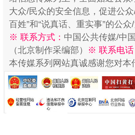
大众/民众的安全信息，促进公众
百姓”和“说真话、重实事”的公众
习近平的博鳌关键词
※ 联系方式：
中国公共传媒/中
魏明亮
（北京制作采编部）
※ 联系电话
本传媒系列网站真诚感谢您对本
生
“刷贴”乱象丛生