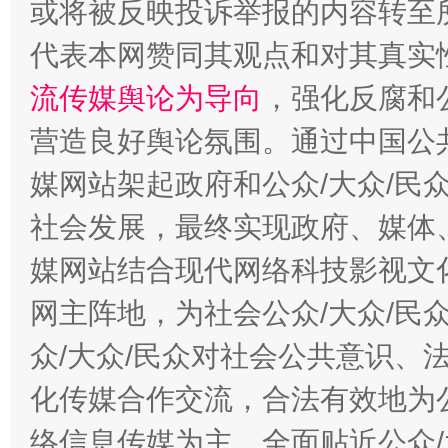
或将被反映投诉举报的内容转至
这是一记警钟！
谢
代表本网赞同其观点和对其真实
流传媒舆论为导向
，强化反腐和
营造良好舆论氛围。通过中国公共
媒网站架起政府和公众/大众/民
社会发展，最终实现政府、媒体、
媒网站结合现代网络科技影视文
今
在谋一域中谋全局
网主阵地，为社会公众/大众/民
众/大众/民众对社会公共意识、
化传媒合作交流，合法有效地为公
络信息传媒为主，全面贴近公众/