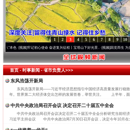
1
2
3
4
5
6
7
8
9
10
本色
·[视频]
牢记初心使命 奋进复兴征程丨宝塔山下好光景..
·[视频]
因党而生 为党而战—
首页
- 时事新闻 -
省市负责人>>>
东风浩荡开新局
东风浩荡开新局——习近平经济思想指引中国经济高质量发展行稳致远
年。世界第二大经济体交出怎样的发展答卷，举世关注。 上半年，面对
中共中央政治局召开会议 决定召开二十届五中全会
中共中央政治局召开会议决定召开二十届五中全会分析研究当前经
习近平主持会议 中共中央政治局7月30日召开会议，决定今年10月在北