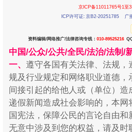
京ICP备11011765号1至3
今
在谋一域中谋全局
ICP许可证: 京B2-20251785
广
资料编辑/网络推广/法律咨询专线：
010-89525216
QQ
中国/公众/公共/全民/法治/法
一、
遵守各国有关法律、法规，
规及行业规定和网络职业道德，
间接引起的给他人或（单位）造
习近平的博鳌关键词
魏明亮
递假新闻造成社会影响的，本网
国宪法，保障公民的言论自由和
无意中涉及到您的权益，请及时