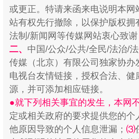
或更正。特请来函来电说明本网
站有权先行撤除，以保护版权拥有者
法制/新闻网等传媒网站衷心致谢
生
“刷贴”乱象丛生
二、
中国/公众/公共/全民/法治
传媒（北京）有限公司独家协办
电视台友情链接，授权合法、健
源，并可添加相应链接。
●就下列相关事宜的发生，本网
定或相关政府的要求提供您的个
揭批美国五大"原罪"
"炒
他原因导致的个人信息泄漏；
⑶