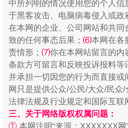
中所列明的情况使用您的个人信
于黑客攻击、电脑病毒侵入或政
在本网的企业、公司网站和共同
致的任何事态后果；
⑹
本网在各
责情形；
⑺
你在本网站留言的内
解纷+调解+退费，一次搞定
条款方可留言和反映投诉报料等
并承担一切因您的行为而直接或
网只是提供公众/公民/大众/民
法律法规及行业规定和国际互联
三、关于网络版权权属问题：
①
本网注明“来源：XXXXXXX网