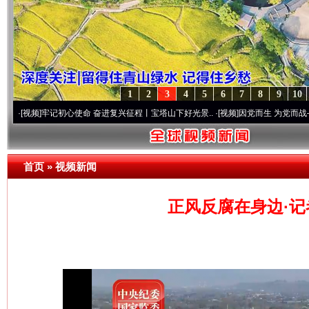
1
2
3
4
5
6
7
8
9
10
牢记初心使命 奋进复兴征程丨宝塔山下好光景..
·[视频]
因党而生 为党而战——百年“纪”
首页
»
视频新闻
正风反腐在身边·记