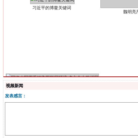
生
“刷贴”乱象丛生
视频新闻
发表感言：
揭批美国五大"原罪"
"炒